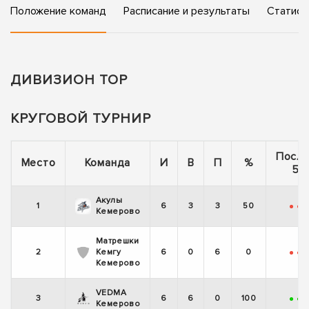
Положение команд
Расписание и результаты
Статист
ДИВИЗИОН TOP
КРУГОВОЙ ТУРНИР
Посл
Место
Команда
И
В
П
%
5 
Акулы
1
6
3
3
50
-
-
-
Кемерово
Матрешки
2
Кемгу
6
0
6
0
-
-
-
Кемерово
VEDMA
3
6
6
0
100
+
+
Кемерово