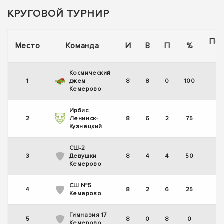
КРУГОВОЙ ТУРНИР
По
Место
Команда
И
В
П
%
Космический
1
джем
8
8
0
100
+
Кемерово
Ирбис
2
Ленинск-
8
6
2
75
+
Кузнецкий
СШ-2
3
Девушки
8
4
4
50
+
Кемерово
СШ №5
4
8
2
6
25
-
Кемерово
Гимназия 17
5
8
0
8
0
-
Кемерово