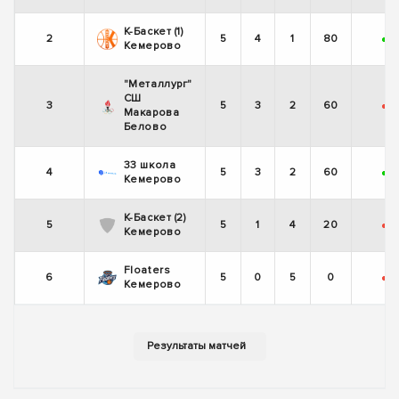
К-Баскет (1)
2
5
4
1
80
+
Кемерово
"Металлург"
СШ
3
5
3
2
60
-
Макарова
Белово
33 школа
4
5
3
2
60
+
Кемерово
К-Баскет (2)
5
5
1
4
20
-
-
Кемерово
Floaters
6
5
0
5
0
-
-
Кемерово