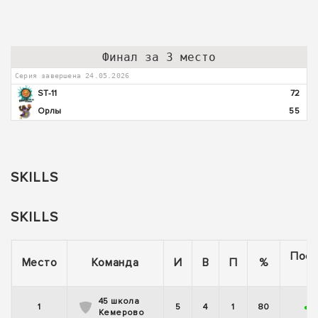
Финал за 3 место
Серия завершена 24.05.2026
ST-11
72
Орлы
55
SKILLS
SKILLS
Пос
Место
Команда
И
В
П
%
5
45 школа
1
5
4
1
80
+
-
Кемерово