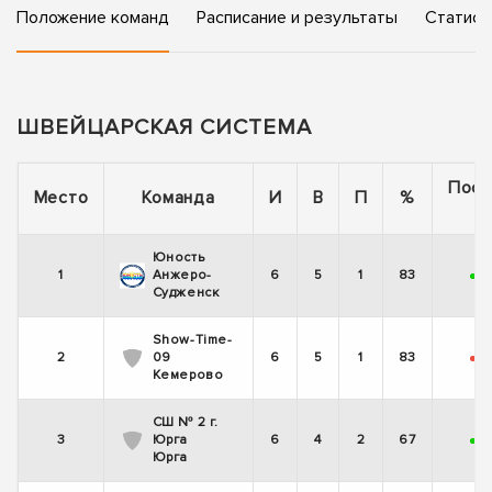
Положение команд
Расписание и результаты
Статист
ШВЕЙЦАРСКАЯ СИСТЕМА
Посл
Место
Команда
И
В
П
%
5 
Юность
1
Анжеро-
6
5
1
83
+
+
Судженск
Show-Time-
2
09
6
5
1
83
-
+
Кемерово
СШ № 2 г.
3
Юрга
6
4
2
67
+
-
Юрга