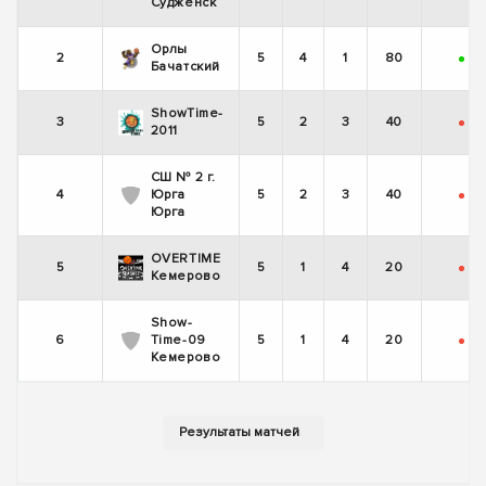
Судженск
Орлы
2
5
4
1
80
+
-
Бачатский
ShowTime-
3
5
2
3
40
-
-
2011
СШ № 2 г.
4
Юрга
5
2
3
40
-
+
Юрга
OVERTIME
5
5
1
4
20
-
-
Кемерово
Show-
6
Time-09
5
1
4
20
-
+
Кемерово