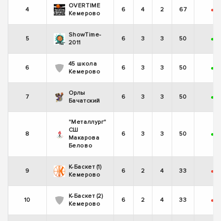
OVERTIME
4
6
4
2
67
-
+
Кемерово
ShowTime-
5
6
3
3
50
+
+
2011
45 школа
6
6
3
3
50
+
-
Кемерово
Орлы
7
6
3
3
50
+
+
Бачатский
"Металлург"
СШ
8
6
3
3
50
+
-
Макарова
Белово
К-Баскет (1)
9
6
2
4
33
-
-
Кемерово
К-Баскет (2)
10
6
2
4
33
-
+
Кемерово