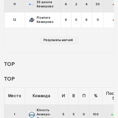
33 школа
11
6
2
4
33
-
-
Кемерово
Floaters
12
6
0
6
0
-
-
Кемерово
TOP
TOP
Посл
Место
Команда
И
В
П
%
5 
Юность
1
Анжеро-
5
5
0
100
+
+