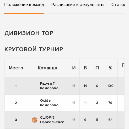
Положение команд
Расписание и результаты
Статист
ДИВИЗИОН TOP
КРУГОВОЙ ТУРНИР
По
Место
Команда
И
В
П
%
Радуга 11
1
14
14
0
100
Кемерово
Oxide
2
14
11
3
79
Кемерово
СШОР-3
3
14
9
5
64
Прокопьевск