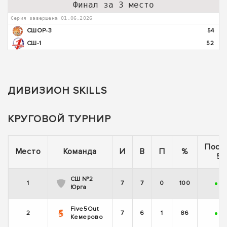
Финал за 3 место
Серия завершена 01.06.2026
СШОР-3
54
СШ-1
52
ДИВИЗИОН SKILLS
КРУГОВОЙ ТУРНИР
Посл
Место
Команда
И
В
П
%
5 
СШ №2
1
7
7
0
100
+
+
Юрга
Five5Out
2
7
6
1
86
+
+
Кемерово