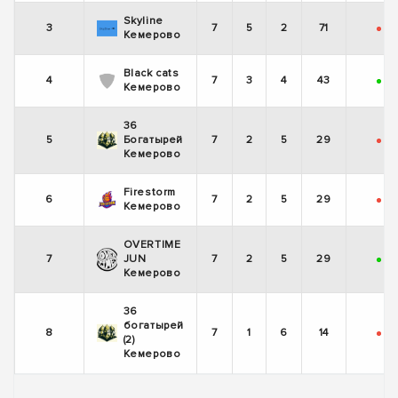
Skyline
3
7
5
2
71
-
+
Кемерово
Black cats
4
7
3
4
43
+
-
Кемерово
36
5
Богатырей
7
2
5
29
-
+
Кемерово
Firestorm
6
7
2
5
29
-
+
Кемерово
OVERTIME
7
JUN
7
2
5
29
+
-
Кемерово
36
богатырей
8
7
1
6
14
-
-
(2)
Кемерово