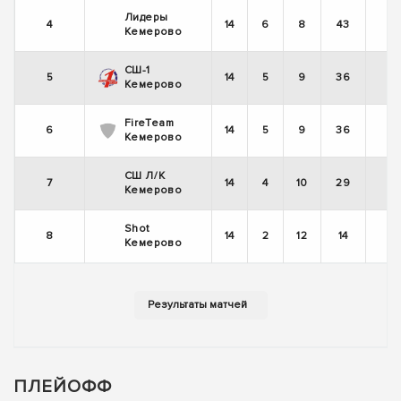
Лидеры
4
14
6
8
43
Кемерово
СШ-1
5
14
5
9
36
Кемерово
FireTeam
6
14
5
9
36
Кемерово
СШ Л/К
7
14
4
10
29
Кемерово
Shot
8
14
2
12
14
Кемерово
ПЛЕЙОФФ