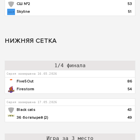
СШ №2
53
Skyline
51
НИЖНЯЯ СЕТКА
1/4 финала
Серия завершена 16.05.2026
Five5Out
86
Firestorm
54
Серия завершена 17.05.2026
Black cats
43
36 богатырей (2)
49
Игра за 3 место